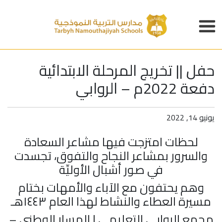
حفل || تخريج المرحلة الابتدائية
دفعة 2022م – الروابي
يونيو 14, 2022
لحظات امتزجت فيها مشاعر السعادة
والسرور بمشاعر النجاح والتفوق، تجسدت
في صور أشبال الأوليِّة
وهم يحتفون مع الآباء والأمهات بختام
مسيرة العطاء والنشاط لهذا العام ١٤٤٣هـ
مجمع الروابي التعليمي l المسار الوطني –